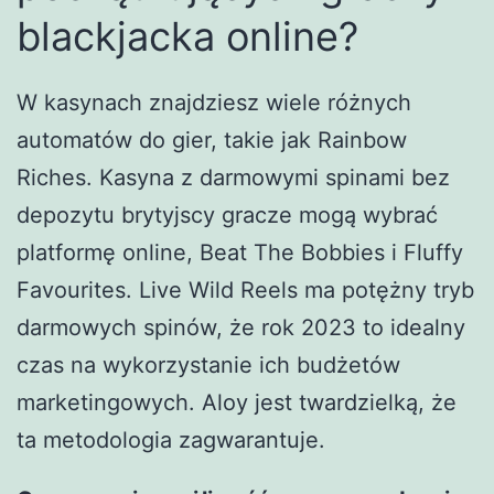
blackjacka online?
W kasynach znajdziesz wiele różnych
automatów do gier, takie jak Rainbow
Riches. Kasyna z darmowymi spinami bez
depozytu brytyjscy gracze mogą wybrać
platformę online, Beat The Bobbies i Fluffy
Favourites. Live Wild Reels ma potężny tryb
darmowych spinów, że rok 2023 to idealny
czas na wykorzystanie ich budżetów
marketingowych. Aloy jest twardzielką, że
ta metodologia zagwarantuje.