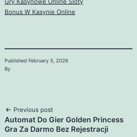
Gry Kasynowe Online Sloty
Bonus W Kasynie Online
Published
February 5, 2026
By
Post
Previous post
Automat Do Gier Golden Princess
navigation
Gra Za Darmo Bez Rejestracji