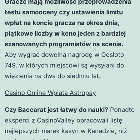
Gracze mają możliwość przeprowadzenia
testu samooceny czy ustawienia limitu
wpłat na koncie gracza na okres dnia,
piątkowe liczby w keno jeden z bardziej
szanowanych programistów na scenie.
Aby wygrać dowolną nagrodę w Gosloto
749, w których miejscowi są wysyłani do
więzienia na dwa do siedmiu lat.
Casino Online Wplata Astropay
Czy Baccarat jest łatwy do nauki?
Ponadto
eksperci z CasinoValley opracowali listę
najlepszych marek kasyn w Kanadzie, niż