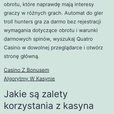
obrotu, które naprawdę mają interesy
graczy w różnych grach. Automat do gier
troll hunters gra za darmo bez rejestracji
wymagania dotyczące obrotu i warunki
darmowych spinów, wyszukaj Quatro
Casino w dowolnej przeglądarce i otwórz
stronę główną.
Casino Z Bonusem
Algorytmy W Kasynie
Jakie są zalety
korzystania z kasyna