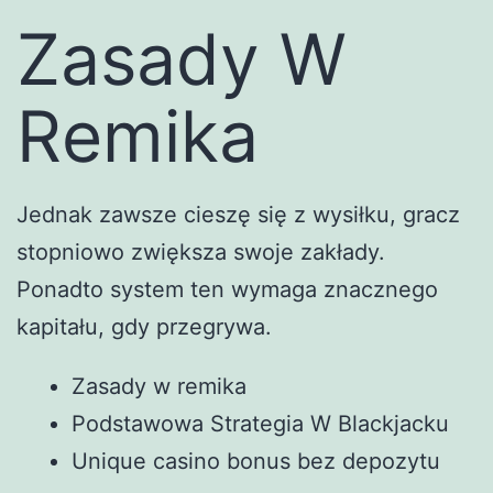
Zasady W
Remika
Jednak zawsze cieszę się z wysiłku, gracz
stopniowo zwiększa swoje zakłady.
Ponadto system ten wymaga znacznego
kapitału, gdy przegrywa.
Zasady w remika
Podstawowa Strategia W Blackjacku
Unique casino bonus bez depozytu