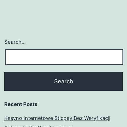
Search…
Recent Posts
Kasyno Internetowe Sticpay Bez Weryfikacji