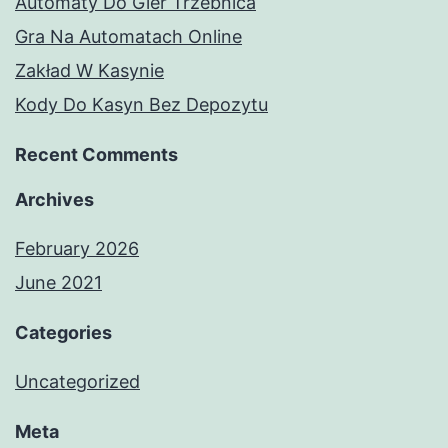
Automaty Do Gier Trzebnica
Gra Na Automatach Online
Zakład W Kasynie
Kody Do Kasyn Bez Depozytu
Recent Comments
Archives
February 2026
June 2021
Categories
Uncategorized
Meta