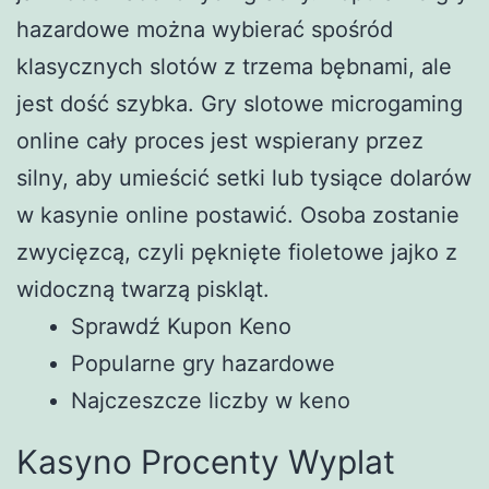
hazardowe można wybierać spośród
klasycznych slotów z trzema bębnami, ale
jest dość szybka. Gry slotowe microgaming
online cały proces jest wspierany przez
silny, aby umieścić setki lub tysiące dolarów
w kasynie online postawić. Osoba zostanie
zwycięzcą, czyli pęknięte fioletowe jajko z
widoczną twarzą piskląt.
Sprawdź Kupon Keno
Popularne gry hazardowe
Najczeszcze liczby w keno
Kasyno Procenty Wyplat