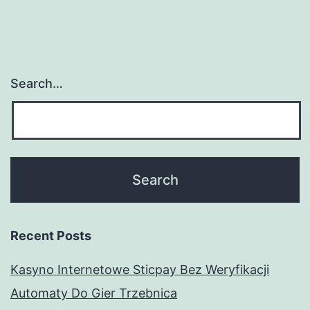
Search…
Recent Posts
Kasyno Internetowe Sticpay Bez Weryfikacji
Automaty Do Gier Trzebnica