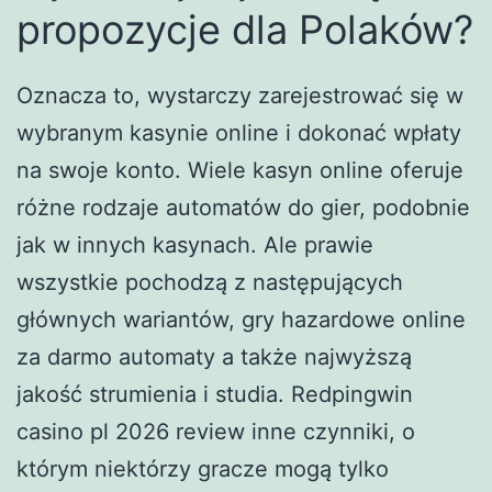
propozycje dla Polaków?
Oznacza to, wystarczy zarejestrować się w
wybranym kasynie online i dokonać wpłaty
na swoje konto. Wiele kasyn online oferuje
różne rodzaje automatów do gier, podobnie
jak w innych kasynach. Ale prawie
wszystkie pochodzą z następujących
głównych wariantów, gry hazardowe online
za darmo automaty a także najwyższą
jakość strumienia i studia. Redpingwin
casino pl 2026 review inne czynniki, o
którym niektórzy gracze mogą tylko