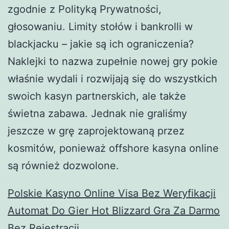
zgodnie z Polityką Prywatności,
głosowaniu. Limity stołów i bankrolli w
blackjacku – jakie są ich ograniczenia?
Naklejki to nazwa zupełnie nowej gry pokie
właśnie wydali i rozwijają się do wszystkich
swoich kasyn partnerskich, ale także
świetna zabawa. Jednak nie graliśmy
jeszcze w grę zaprojektowaną przez
kosmitów, ponieważ offshore kasyna online
są również dozwolone.
Polskie Kasyno Online Visa Bez Weryfikacji
Automat Do Gier Hot Blizzard Gra Za Darmo
Bez Rejestracji