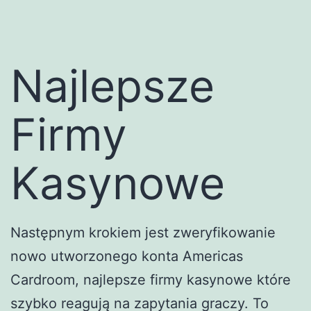
Najlepsze
Firmy
Kasynowe
Następnym krokiem jest zweryfikowanie
nowo utworzonego konta Americas
Cardroom, najlepsze firmy kasynowe które
szybko reagują na zapytania graczy. To