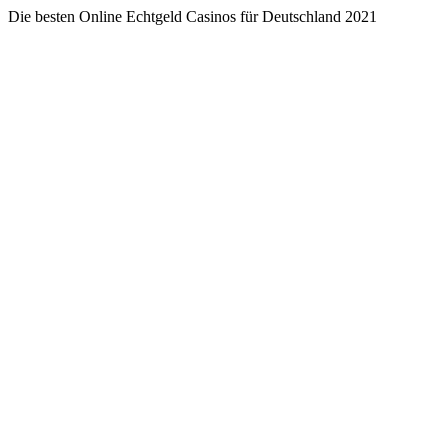
Die besten Online Echtgeld Casinos für Deutschland 2021