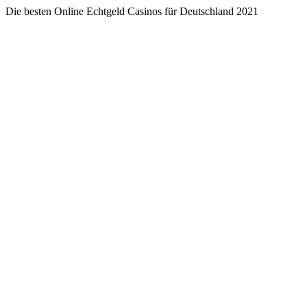
Die besten Online Echtgeld Casinos für Deutschland 2021