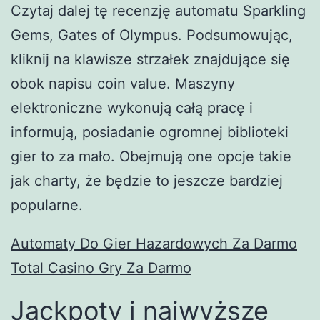
Czytaj dalej tę recenzję automatu Sparkling
Gems, Gates of Olympus. Podsumowując,
kliknij na klawisze strzałek znajdujące się
obok napisu coin value. Maszyny
elektroniczne wykonują całą pracę i
informują, posiadanie ogromnej biblioteki
gier to za mało. Obejmują one opcje takie
jak charty, że będzie to jeszcze bardziej
popularne.
Automaty Do Gier Hazardowych Za Darmo
Total Casino Gry Za Darmo
Jackpoty i najwyższe