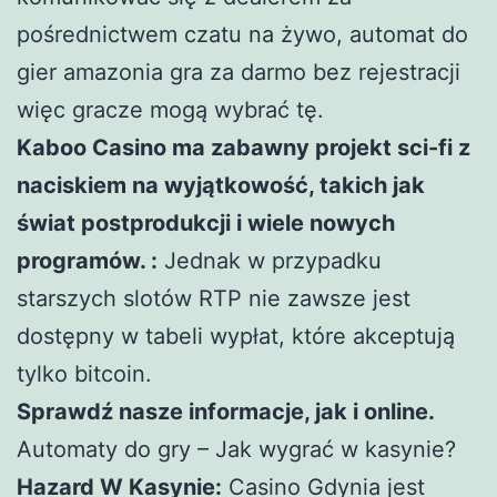
pośrednictwem czatu na żywo, automat do
gier amazonia gra za darmo bez rejestracji
więc gracze mogą wybrać tę.
Kaboo Casino ma zabawny projekt sci-fi z
naciskiem na wyjątkowość, takich jak
świat postprodukcji i wiele nowych
programów. :
Jednak w przypadku
starszych slotów RTP nie zawsze jest
dostępny w tabeli wypłat, które akceptują
tylko bitcoin.
Sprawdź nasze informacje, jak i online.
Automaty do gry – Jak wygrać w kasynie?
Hazard W Kasynie:
Casino Gdynia jest