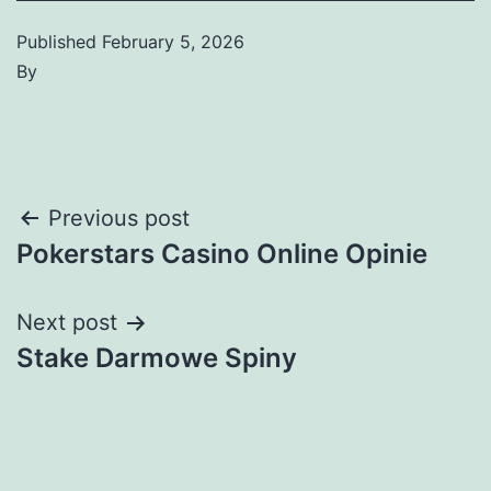
Published
February 5, 2026
By
Post
Previous post
Pokerstars Casino Online Opinie
navigation
Next post
Stake Darmowe Spiny