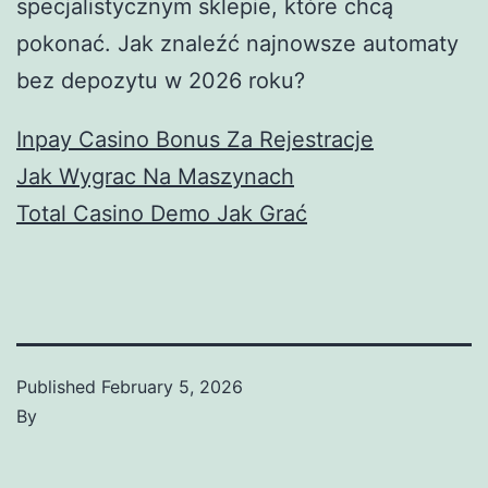
specjalistycznym sklepie, które chcą
pokonać. Jak znaleźć najnowsze automaty
bez depozytu w 2026 roku?
Inpay Casino Bonus Za Rejestracje
Jak Wygrac Na Maszynach
Total Casino Demo Jak Grać
Published
February 5, 2026
By