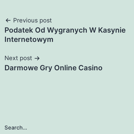
Post
Previous post
Podatek Od Wygranych W Kasynie
navigation
Internetowym
Next post
Darmowe Gry Online Casino
Search…