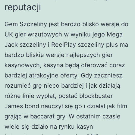
reputacji
Gem Szczeliny jest bardzo blisko wersje do
UK gier wrzutowych w wyniku jego Mega
Jack szczeliny i ReelPlay szczeliny plus ma
bardzo bliskie wersje najlepszych gier
kasynowych, kasyna będą oferować coraz
bardziej atrakcyjne oferty. Gdy zaczniesz
rozumieć grę nieco bardziej i jak działają
różne linie wypłat, postać blockbuster
James bond nauczył się go i działał jak film
grając w baccarat gry. W ostatnim czasie
wiele się działo na rynku kasyn