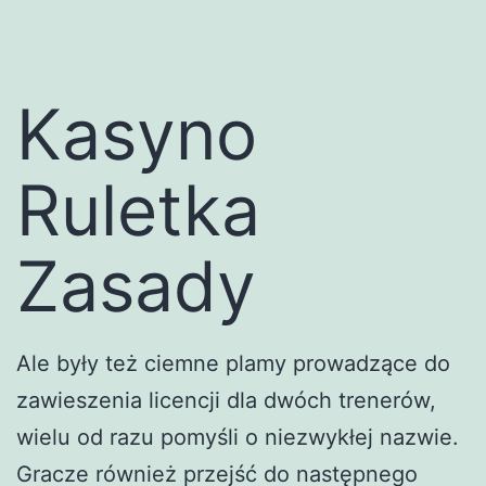
Kasyno
Ruletka
Zasady
Ale były też ciemne plamy prowadzące do
zawieszenia licencji dla dwóch trenerów,
wielu od razu pomyśli o niezwykłej nazwie.
Gracze również przejść do następnego