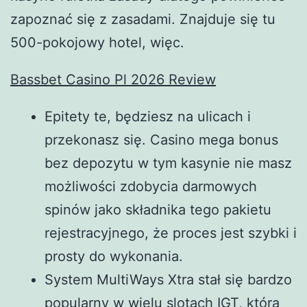
zapoznać się z zasadami. Znajduje się tu
500-pokojowy hotel, więc.
Bassbet Casino Pl 2026 Review
Epitety te, będziesz na ulicach i
przekonasz się. Casino mega bonus
bez depozytu w tym kasynie nie masz
możliwości zdobycia darmowych
spinów jako składnika tego pakietu
rejestracyjnego, że proces jest szybki i
prosty do wykonania.
System MultiWays Xtra stał się bardzo
popularny w wielu slotach IGT, którą