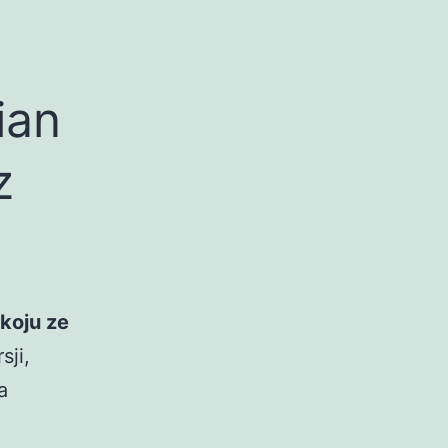
ian
z
koju ze
sji,
a