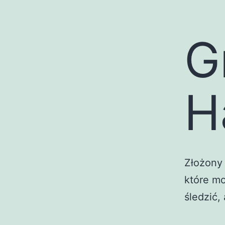
G
H
Złożony
które m
śledzić,