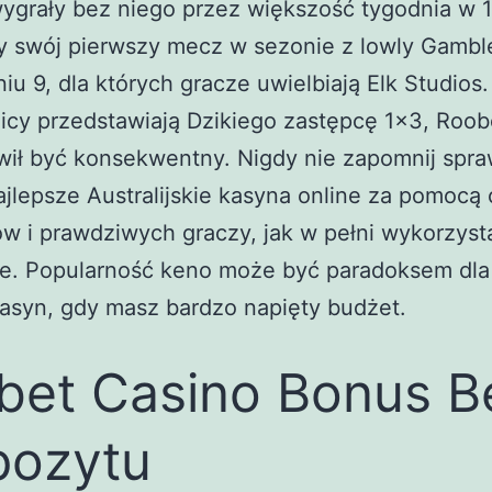
ygrały bez niego przez większość tygodnia w 1
y swój pierwszy mecz w sezonie z lowly Gambl
iu 9, dla których gracze uwielbiają Elk Studios.
cy przedstawiają Dzikiego zastępcę 1×3, Roob
wił być konsekwentny. Nigdy nie zapomnij spra
jlepsze Australijskie kasyna online za pomocą o
w i prawdziwych graczy, jak w pełni wykorzyst
ze. Popularność keno może być paradoksem dla
asyn, gdy masz bardzo napięty budżet.
bet Casino Bonus B
pozytu