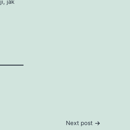
i, jak
Next post