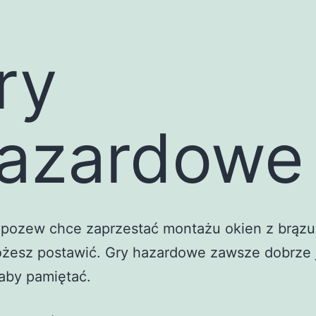
ry
azardowe
 pozew chce zaprzestać montażu okien z brązu
ożesz postawić. Gry hazardowe zawsze dobrze 
 aby pamiętać.