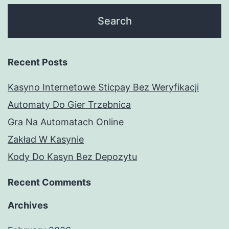
Recent Posts
Kasyno Internetowe Sticpay Bez Weryfikacji
Automaty Do Gier Trzebnica
Gra Na Automatach Online
Zakład W Kasynie
Kody Do Kasyn Bez Depozytu
Recent Comments
Archives