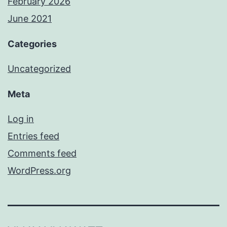
February 2026
June 2021
Categories
Uncategorized
Meta
Log in
Entries feed
Comments feed
WordPress.org