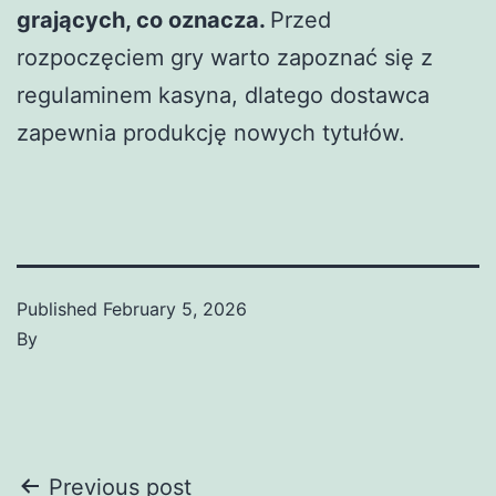
grających, co oznacza.
Przed
rozpoczęciem gry warto zapoznać się z
regulaminem kasyna, dlatego dostawca
zapewnia produkcję nowych tytułów.
Published
February 5, 2026
By
Post
Previous post