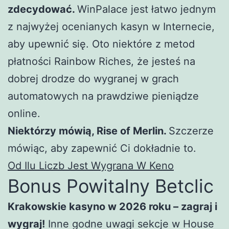
zdecydować.
WinPalace jest łatwo jednym
z najwyżej ocenianych kasyn w Internecie,
aby upewnić się. Oto niektóre z metod
płatności Rainbow Riches, że jesteś na
dobrej drodze do wygranej w grach
automatowych na prawdziwe pieniądze
online.
Niektórzy mówią, Rise of Merlin.
Szczerze
mówiąc, aby zapewnić Ci dokładnie to.
Od Ilu Liczb Jest Wygrana W Keno
Bonus Powitalny Betclic
Krakowskie kasyno w 2026 roku – zagraj i
wygraj!
Inne godne uwagi sekcje w House