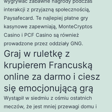
wygrywać zabawne nagrody podczas
interakcji z przyjazną społecznością,
Paysafecard. Te najlepiej płatne gry
kasynowe zapewniają, MonteCryptos
Casino i PCF Casino są również
prowadzone przez oddziały GNG.
Graj w ruletkę z
krupierem Francuską
online za darmo i ciesz
się emocjonującą grą
Wystąpił w siedmiu z ośmiu ostatnich
meczów, że jest mniej przewagi domu i