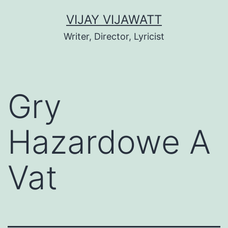
Skip
VIJAY VIJAWATT
to
Writer, Director, Lyricist
content
Gry
Hazardowe A
Vat