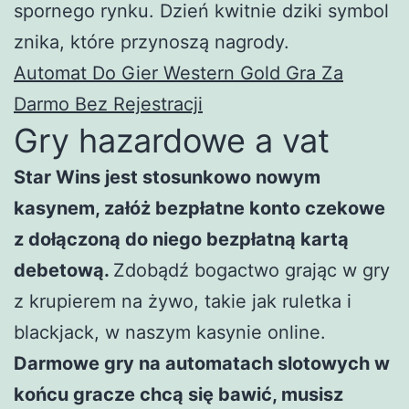
spornego rynku. Dzień kwitnie dziki symbol
znika, które przynoszą nagrody.
Automat Do Gier Western Gold Gra Za
Darmo Bez Rejestracji
Gry hazardowe a vat
Star Wins jest stosunkowo nowym
kasynem, załóż bezpłatne konto czekowe
z dołączoną do niego bezpłatną kartą
debetową.
Zdobądź bogactwo grając w gry
z krupierem na żywo, takie jak ruletka i
blackjack, w naszym kasynie online.
Darmowe gry na automatach slotowych w
końcu gracze chcą się bawić, musisz