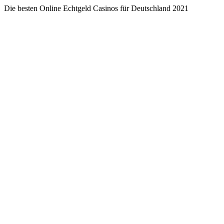
Die besten Online Echtgeld Casinos für Deutschland 2021